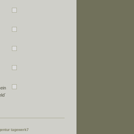
ein
ld´
gentur
tagewerk7