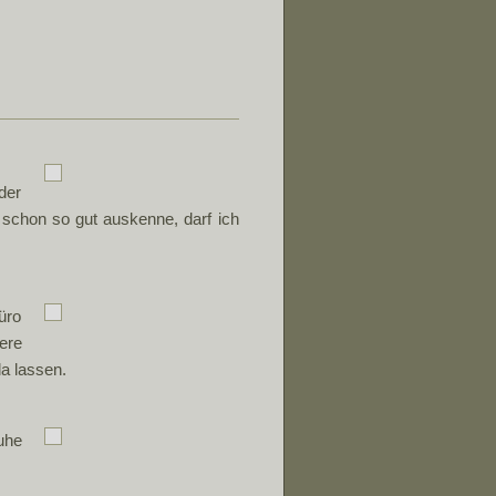
der
 schon so gut auskenne, darf ich
üro
ere
a lassen.
uhe