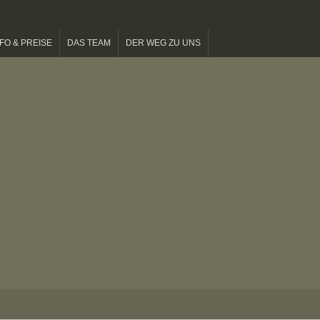
FO & PREISE
DAS TEAM
DER WEG ZU UNS